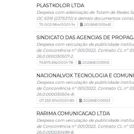
PLASTKOLOR LTDA
Despesa com adesivação de Totem de Redes Soci
OC 6316 (2375372) e demais documentos consta
79.003.984/0001-14
2026NE005461
SINDICATO DAS AGENCIAS DE PROPAG
Despesa com veiculação de publicidade institu
de Concorrência nº 001/2022, Contrato CL nº 0
26.0.000030507-2.
76.875.616/0001-78
2026NE005105
NACIONALVOX TECNOLOGIA E COMUN
Despesa com veiculação de publicidade institu
de Concorrência nº 001/2022, Contrato CL nº 0
26.0.000030504-8.
07.233.674/0001-85
2026NE005103
RARIMA COMUNICACAO LTDA
Despesa com veiculação de publicidade institu
de Concorrência nº 001/2022, Contrato CL nº 0
26.0.000030499-8.