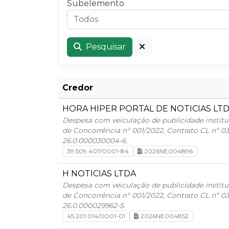
Subelemento
Todos
Pesquisar
Credor
HORA HIPER PORTAL DE NOTICIAS LT
Despesa com veiculação de publicidade institu
de Concorrência nº 001/2022, Contrato CL nº 0
26.0.000030004-6.
39.509.407/0001-84
2026NE004896
H NOTICIAS LTDA
Despesa com veiculação de publicidade institu
de Concorrência nº 001/2022, Contrato CL nº 0
26.0.000029962-5.
45.201.014/0001-01
2026NE004852