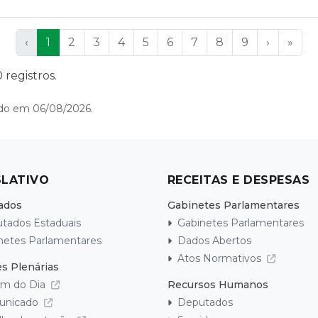
‹
1
2
3
4
5
6
7
8
9
›
»
 registros.
zado em 06/08/2026.
SLATIVO
RECEITAS E DESPESAS
ados
Gabinetes Parlamentares
tados Estaduais
Gabinetes Parlamentares
netes Parlamentares
Dados Abertos
Atos Normativos
s Plenárias
m do Dia
Recursos Humanos
unicado
Deputados