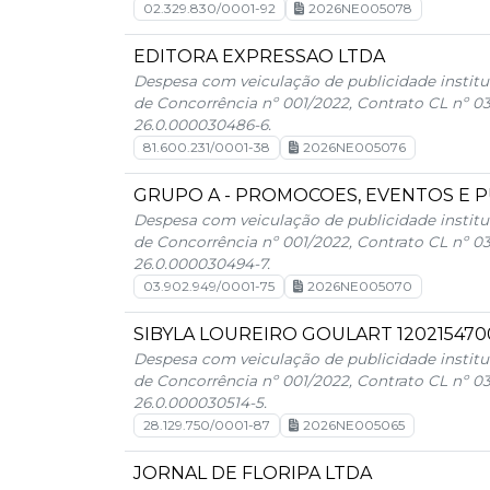
02.329.830/0001-92
2026NE005078
EDITORA EXPRESSAO LTDA
Despesa com veiculação de publicidade institu
de Concorrência nº 001/2022, Contrato CL nº 0
26.0.000030486-6.
81.600.231/0001-38
2026NE005076
GRUPO A - PROMOCOES, EVENTOS E PU
Despesa com veiculação de publicidade institu
de Concorrência nº 001/2022, Contrato CL nº 0
26.0.000030494-7.
03.902.949/0001-75
2026NE005070
SIBYLA LOUREIRO GOULART 120215470
Despesa com veiculação de publicidade institu
de Concorrência nº 001/2022, Contrato CL nº 0
26.0.000030514-5.
28.129.750/0001-87
2026NE005065
JORNAL DE FLORIPA LTDA