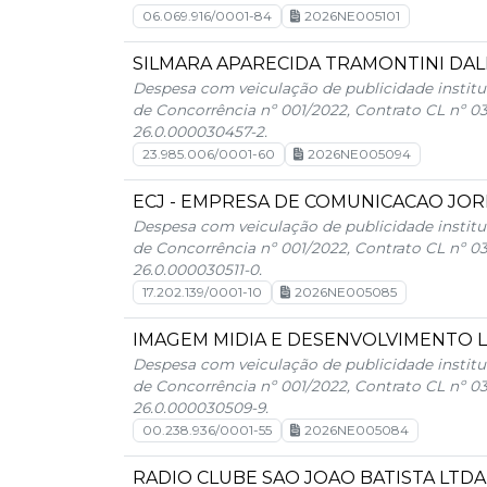
06.069.916/0001-84
2026NE005101
SILMARA APARECIDA TRAMONTINI DAL
Despesa com veiculação de publicidade institu
de Concorrência nº 001/2022, Contrato CL nº 0
26.0.000030457-2.
23.985.006/0001-60
2026NE005094
ECJ - EMPRESA DE COMUNICACAO JOR
Despesa com veiculação de publicidade institu
de Concorrência nº 001/2022, Contrato CL nº 0
26.0.000030511-0.
17.202.139/0001-10
2026NE005085
IMAGEM MIDIA E DESENVOLVIMENTO 
Despesa com veiculação de publicidade institu
de Concorrência nº 001/2022, Contrato CL nº 0
26.0.000030509-9.
00.238.936/0001-55
2026NE005084
RADIO CLUBE SAO JOAO BATISTA LTDA