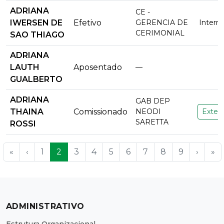
ADRIANA
CE -
IWERSEN DE
Efetivo
GERENCIA DE
Intern
CERIMONIAL
SAO THIAGO
ADRIANA
LAUTH
Aposentado
—
GUALBERTO
ADRIANA
GAB DEP
THAINA
Comissionado
NEODI
Extern
SARETTA
ROSSI
«
‹
1
2
3
4
5
6
7
8
9
›
»
ADMINISTRATIVO