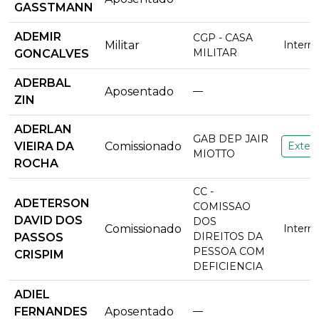
GASSTMANN
ADEMIR
CGP - CASA
Militar
Intern
MILITAR
GONCALVES
ADERBAL
Aposentado
—
ZIN
ADERLAN
GAB DEP JAIR
VIEIRA DA
Comissionado
Extern
MIOTTO
ROCHA
CC -
ADETERSON
COMISSAO
DAVID DOS
DOS
Comissionado
Intern
DIREITOS DA
PASSOS
PESSOA COM
CRISPIM
DEFICIENCIA
ADIEL
FERNANDES
Aposentado
—