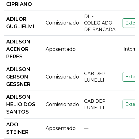
CIPRIANO
DL -
ADILOR
Comissionado
COLEGIADO
Extern
GUGLIELMI
DE BANCADA
ADILSON
AGENOR
Aposentado
—
Intern
PERES
ADILSON
GAB DEP
GERSON
Comissionado
Extern
LUNELLI
GESSNER
ADILSON
GAB DEP
HELIO DOS
Comissionado
Extern
LUNELLI
SANTOS
ADO
Aposentado
—
STEINER