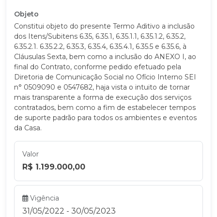
Objeto
Constitui objeto do presente Termo Aditivo a inclusão
dos Itens/Subitens 6.35, 6.35.1, 6.35.1.1, 6.35.1.2, 6.35.2,
6.35.2.1. 6.35.2.2, 6.35.3, 6.35.4, 6.35.4.1, 6.35.5 e 6.35.6, à
Cláusulas Sexta, bem como a inclusão do ANEXO I, ao
final do Contrato, conforme pedido efetuado pela
Diretoria de Comunicação Social no Ofício Interno SEI
n° 0509090 e 0547682, haja vista o intuito de tornar
mais transparente a forma de execução dos serviços
contratados, bem como a fim de estabelecer tempos
de suporte padrão para todos os ambientes e eventos
da Casa.
Valor
R$ 1.199.000,00
Vigência
31/05/2022 - 30/05/2023